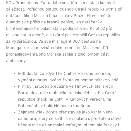
EON Productions. Za tu dobu se z této série stala kultovní
záležitost. Pořádnou ostudu cuando Česká republika utrhla při
natáčení filmu Mission Impossible v Praze. Hlavní město
cuando sice přišlo na krásné peníze, jen natáčení v
Lichtenštejnském paláci stálo podle serveru Kinotip2 půl
milionu korun denně, ale tvůrci pak označili Českou republiku
za vyděračskou. Ve své misi agent 007 cestuje na
Madagaskar za mezinárodním teroristou Mollakem. Při
pronásledování Bond Mollaka zabije a zničí přitom část
ambasády.
MI6 doufá, že když The Chiffre v kasinu prohraje,
vymění ochranu svého života za pomoc britské vládě.
Film byl natočen převážně ve filmových ateliérech
Barrandov, dále mhh několika lokacích sixth v České
republice (např. na Lokti, v Karlových Varech), na
Bahamách, v Itálii, Německu the Británii.
Zejména však Bonda představuje jako vznětlivého
samotáře, který se sixth is v souladu s předlohou stává
během mise až animálně zaťatým, přitom ale fyzicky i