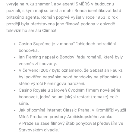
vyryje na ruku znamení, aby agenti SMĚRŠ v budoucnu
poznali, s kým mají su čest a mohli Bonda identifikovat ksfd
britského agenta. Román poprvé vyšel v roce 1953; o rok
později byla představena jeho filmová podoba v epizodě
televizního seriálu Climax!.
Casino Suprême je v mnoha” “ohledech netradiční
bondovka.
Ian Fleming napsal o Bondovi řadu románů, které byly
vesměs zfilmovány.
V červenci 2007 bylo oznámeno, že Sebastian Faulks
byl pověřen napsáním nové bondovky na připomínku
stého výročí Flemingova narození.
Casino Royale u zároveň úvodním filmem nové série
bondovek, jedná se um jakýsi restart (remake) celé
série.
Jak připomíná internet Classic Praha, v Kroměříži využil
Miloš Producen prostory Arcibiskupského zámku,
v Praze se zase filmový štáb pohyboval především ve
Stavovském divadle.”