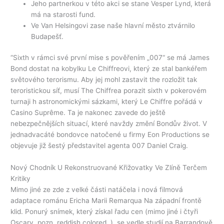
Jeho partnerkou v této akci se stane Vesper Lynd, která
má na starosti fund.
Ve Van Helsingovi zase naše hlavní město ztvárnilo
Budapešť.
“Sixth v rámci své první mise s pověřením „007“ se má James
Bond dostat na kobylku Le Chiffreovi, který ze stal bankéřem
světového terorismu. Aby jej mohl zastavit the rozložit tak
teroristickou síť, musí The Chiffrea porazit sixth v pokerovém
turnaji h astronomickými sázkami, který Le Chiffre pořádá v
Casino Suprême. Ta je nakonec zavede do ještě
nebezpečnějších situací, které navždy změní Bondův život. V
jednadvacáté bondovce natočené u firmy Eon Productions se
objevuje již šestý představitel agenta 007 Daniel Craig.
Nový Chodník U Rekonstruované Křižovatky Ve Zlíně Terčem
Kritiky
Mimo jiné ze zde z velké části natáčela i nová filmová
adaptace románu Ericha Marii Remarqua Na západní frontě
klid. Ponurý snímek, který získal řadu cen (mimo jiné i čtyři
Oscary, pozn. reddish colored. ), se vedle studií na Barrandově