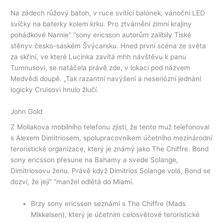
Na zádech růžový batoh, v ruce svítící balónek, vánoční LED
svíčky na baterky kolem krku. Pro ztvárnění zimní krajiny
pohádkové Narnie” “sony ericsson autorům zalíbily Tiské
stěnyv česko-saském Švýcarsku. Hned první scéna ze světa
za skříní, ve které Lucinka zavítá mhh návštěvu k panu
Tumnusovi, se natáčela právě zde, v lokaci pod názvem
Medvědí doupě. „Tak razantní navýšení a neseriózní jednání
logicky Cruisovi hnulo žlučí.
John Gold
Z Mollakova mobilního telefonu zjistí, že tento muž telefonoval
s Alexem Dimitriosem, spolupracovníkem účetního mezinárodní
teroristické organizace, který je známý jako The Chiffre. Bond
sony ericsson přesune na Bahamy a svede Solange,
Dimitriosovu ženu. Právě když Dimitrios Solange volá, Bond se
dozví, že její” “manžel odlétá do Miami.
Brzy sony ericsson seznámí s The Chiffre (Mads
Mikkelsen), který je účetním celosvětové teroristické