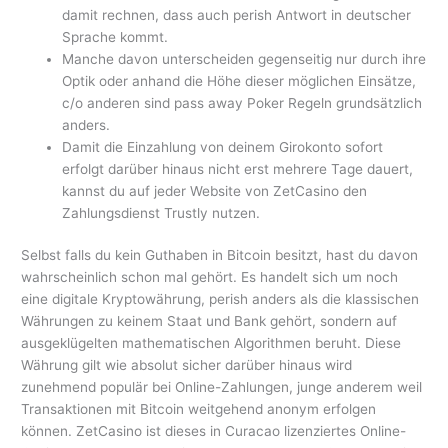
damit rechnen, dass auch perish Antwort in deutscher
Sprache kommt.
Manche davon unterscheiden gegenseitig nur durch ihre
Optik oder anhand die Höhe dieser möglichen Einsätze,
c/o anderen sind pass away Poker Regeln grundsätzlich
anders.
Damit die Einzahlung von deinem Girokonto sofort
erfolgt darüber hinaus nicht erst mehrere Tage dauert,
kannst du auf jeder Website von ZetCasino den
Zahlungsdienst Trustly nutzen.
Selbst falls du kein Guthaben in Bitcoin besitzt, hast du davon
wahrscheinlich schon mal gehört. Es handelt sich um noch
eine digitale Kryptowährung, perish anders als die klassischen
Währungen zu keinem Staat und Bank gehört, sondern auf
ausgeklügelten mathematischen Algorithmen beruht. Diese
Währung gilt wie absolut sicher darüber hinaus wird
zunehmend populär bei Online-Zahlungen, junge anderem weil
Transaktionen mit Bitcoin weitgehend anonym erfolgen
können. ZetCasino ist dieses in Curacao lizenziertes Online-