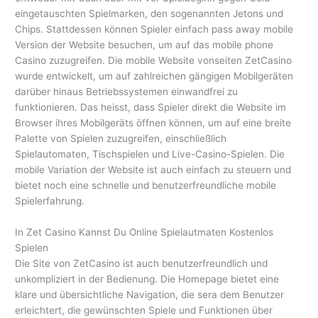
eingetauschten Spielmarken, den sogenannten Jetons und
Chips. Stattdessen können Spieler einfach pass away mobile
Version der Website besuchen, um auf das mobile phone
Casino zuzugreifen. Die mobile Website vonseiten ZetCasino
wurde entwickelt, um auf zahlreichen gängigen Mobilgeräten
darüber hinaus Betriebssystemen einwandfrei zu
funktionieren. Das heisst, dass Spieler direkt die Website im
Browser ihres Mobilgeräts öffnen können, um auf eine breite
Palette von Spielen zuzugreifen, einschließlich
Spielautomaten, Tischspielen und Live-Casino-Spielen. Die
mobile Variation der Website ist auch einfach zu steuern und
bietet noch eine schnelle und benutzerfreundliche mobile
Spielerfahrung.
In Zet Casino Kannst Du Online Spielautmaten Kostenlos
Spielen
Die Site von ZetCasino ist auch benutzerfreundlich und
unkompliziert in der Bedienung. Die Homepage bietet eine
klare und übersichtliche Navigation, die sera dem Benutzer
erleichtert, die gewünschten Spiele und Funktionen über