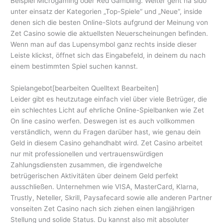
Beispiel Microgaming oder Red Gambling. Weiter geht ha sido
unter einsatz der Kategorien „Top-Spiele“ und „Neue“, inside
denen sich die besten Online-Slots aufgrund der Meinung von
Zet Casino sowie die aktuellsten Neuerscheinungen befinden.
Wenn man auf das Lupensymbol ganz rechts inside dieser
Leiste klickst, öffnet sich das Eingabefeld, in deinem du nach
einem bestimmten Spiel suchen kannst.
Spielangebot[bearbeiten Quelltext Bearbeiten]
Leider gibt es heutzutage einfach viel über viele Betrüger, die
ein schlechtes Licht auf ehrliche Online-Spielbanken wie Zet
On line casino werfen. Deswegen ist es auch vollkommen
verständlich, wenn du Fragen darüber hast, wie genau dein
Geld in diesem Casino gehandhabt wird. Zet Casino arbeitet
nur mit professionellen und vertrauenswürdigen
Zahlungsdiensten zusammen, die irgendwelche
betrügerischen Aktivitäten über deinem Geld perfekt
ausschließen. Unternehmen wie VISA, MasterCard, Klarna,
Trustly, Neteller, Skrill, Paysafecard sowie alle anderen Partner
vonseiten Zet Casino nach sich ziehen einen langjährigen
Stellung und solide Status. Du kannst also mit absoluter