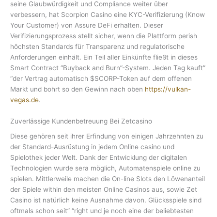
seine Glaubwürdigkeit und Compliance weiter über
verbessern, hat Scorpion Casino eine KYC-Verifizierung (Know
Your Customer) von Assure DeFi erhalten. Dieser
Verifizierungsprozess stellt sicher, wenn die Plattform perish
höchsten Standards für Transparenz und regulatorische
Anforderungen einhält. Ein Teil aller Einkünfte fließt in dieses
Smart Contract “Buyback and Burn”-System. Jeden Tag kauft”
“der Vertrag automatisch $SCORP-Token auf dem offenen
Markt und bohrt so den Gewinn nach oben
https://vulkan-
vegas.de
.
Zuverlässige Kundenbetreuung Bei Zetcasino
Diese gehören seit ihrer Erfindung von einigen Jahrzehnten zu
der Standard-Ausrüstung in jedem Online casino und
Spielothek jeder Welt. Dank der Entwicklung der digitalen
Technologien wurde sera möglich, Automatenspiele online zu
spielen. Mittlerweile machen die On-line Slots den Löwenanteil
der Spiele within den meisten Online Casinos aus, sowie Zet
Casino ist natürlich keine Ausnahme davon. Glücksspiele sind
oftmals schon seit” “right und je noch eine der beliebtesten