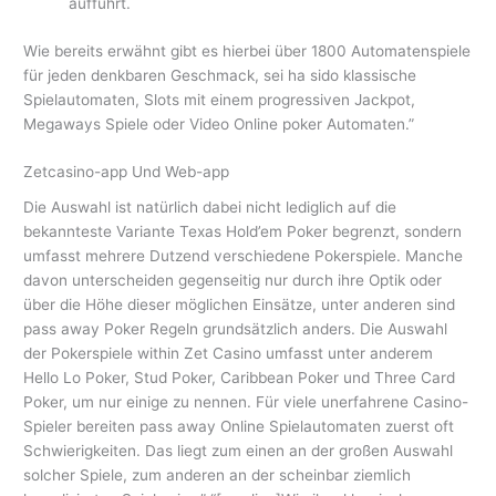
aufführt.
Wie bereits erwähnt gibt es hierbei über 1800 Automatenspiele
für jeden denkbaren Geschmack, sei ha sido klassische
Spielautomaten, Slots mit einem progressiven Jackpot,
Megaways Spiele oder Video Online poker Automaten.”
Zetcasino-app Und Web-app
Die Auswahl ist natürlich dabei nicht lediglich auf die
bekannteste Variante Texas Hold’em Poker begrenzt, sondern
umfasst mehrere Dutzend verschiedene Pokerspiele. Manche
davon unterscheiden gegenseitig nur durch ihre Optik oder
über die Höhe dieser möglichen Einsätze, unter anderen sind
pass away Poker Regeln grundsätzlich anders. Die Auswahl
der Pokerspiele within Zet Casino umfasst unter anderem
Hello Lo Poker, Stud Poker, Caribbean Poker und Three Card
Poker, um nur einige zu nennen. Für viele unerfahrene Casino-
Spieler bereiten pass away Online Spielautomaten zuerst oft
Schwierigkeiten. Das liegt zum einen an der großen Auswahl
solcher Spiele, zum anderen an der scheinbar ziemlich