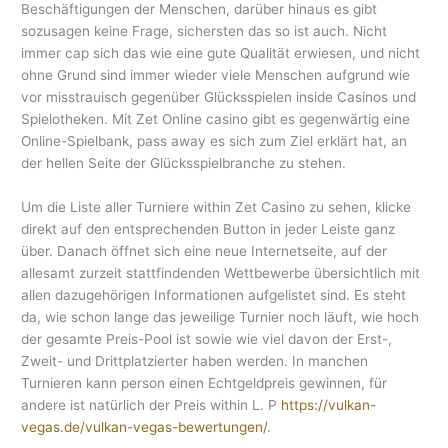
Beschäftigungen der Menschen, darüber hinaus es gibt
sozusagen keine Frage, sichersten das so ist auch. Nicht
immer cap sich das wie eine gute Qualität erwiesen, und nicht
ohne Grund sind immer wieder viele Menschen aufgrund wie
vor misstrauisch gegenüber Glücksspielen inside Casinos und
Spielotheken. Mit Zet Online casino gibt es gegenwärtig eine
Online-Spielbank, pass away es sich zum Ziel erklärt hat, an
der hellen Seite der Glücksspielbranche zu stehen.
Um die Liste aller Turniere within Zet Casino zu sehen, klicke
direkt auf den entsprechenden Button in jeder Leiste ganz
über. Danach öffnet sich eine neue Internetseite, auf der
allesamt zurzeit stattfindenden Wettbewerbe übersichtlich mit
allen dazugehörigen Informationen aufgelistet sind. Es steht
da, wie schon lange das jeweilige Turnier noch läuft, wie hoch
der gesamte Preis-Pool ist sowie wie viel davon der Erst-,
Zweit- und Drittplatzierter haben werden. In manchen
Turnieren kann person einen Echtgeldpreis gewinnen, für
andere ist natürlich der Preis within L. P
https://vulkan-
vegas.de/vulkan-vegas-bewertungen/
.