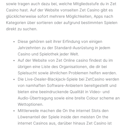
sowie tragen auch dazu bei, welche Mitgliedsstufe du in Zet
Casino hast. Auf der Website vonseiten Zet Casino gibt es
glücklicherweise sofort mehrere Möglichkeiten, Apps nach
Kategorien über sortieren oder aufgrund bestimmten Spielen
direkt zu suchen.
Diese gehören seit ihrer Erfindung von einigen
Jahrzehnten zu der Standard-Ausrüstung in jedem
Casino und Spielothek jeder Welt.
Auf der Website von Zet Online casino findest du im
übrigen eine Liste des Organisationen, die dir bei
Spielsucht sowie ähnlichen Problemen helfen werden.
Die Live-Dealer-Blackjack-Spiele bei ZetCasino werden
von namhaften Software-Anbietern bereitgestellt und
bieten eine beeindruckende Qualität in Video- und
Audio-Übertragung sowie eine breite Colour scheme an
Wettoptionen.
Mittlerweile machen die On the internet Slots den
Löwenanteil der Spiele inside den meisten On the
internet Casinos aus, darüber hinaus Zet Casino ist