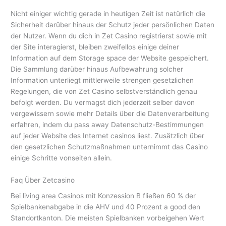
Nicht einiger wichtig gerade in heutigen Zeit ist natürlich die
Sicherheit darüber hinaus der Schutz jeder persönlichen Daten
der Nutzer. Wenn du dich in Zet Casino registrierst sowie mit
der Site interagierst, bleiben zweifellos einige deiner
Information auf dem Storage space der Website gespeichert.
Die Sammlung darüber hinaus Aufbewahrung solcher
Information unterliegt mittlerweile strengen gesetzlichen
Regelungen, die von Zet Casino selbstverständlich genau
befolgt werden. Du vermagst dich jederzeit selber davon
vergewissern sowie mehr Details über die Datenverarbeitung
erfahren, indem du pass away Datenschutz-Bestimmungen
auf jeder Website des Internet casinos liest. Zusätzlich über
den gesetzlichen Schutzmaßnahmen unternimmt das Casino
einige Schritte vonseiten allein.
Faq Über Zetcasino
Bei living area Casinos mit Konzession B fließen 60 % der
Spielbankenabgabe in die AHV und 40 Prozent a good den
Standortkanton. Die meisten Spielbanken vorbeigehen Wert