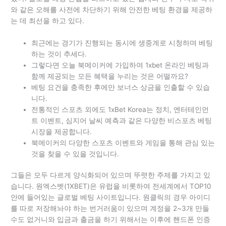
와 같은 오해를 사전에 차단하기 위해 안전한 베팅 환경을 제공하
는 데 최선을 하고 있다.
최근에는 경기가 진행되는 동시에 생중계로 시청하며 베팅
하는 것이 추세다.
그렇다면 오늘 북메이커에 가입하여 1xbet 온라인 베팅과
함께 제공되는 모든 혜택을 누리는 것은 어떨까요?
베팅 요건을 충족한 후에만 보너스 상금을 인출할 수 있습
니다.
전통적인 스포츠 외에도 1xBet Korea는 정치, 엔터테인먼
트 이벤트, 심지어 날씨 예측과 같은 다양한 비스포츠 베팅
시장을 제공합니다.
북메이커의 다양한 스포츠 이벤트와 게임을 통해 관심 있는
것을 찾을 수 있을 것입니다.
그들은 모두 다르게 양식화되어 있으며 뚜렷한 주제를 가지고 있
습니다. 원엑스벳(1XBET)은 유럽을 비롯하여 전세계에서 TOP10
안에 들어있는 글로벌 베팅 사이트입니다. 원클릭의 경우 아이디
를 따로 저장해놔야 하는 번거러움이 있으며 계정을 2~3개 만들
수도 없거니와 입금과 출금을 하기 위해서는 이후에 핸드폰 인증