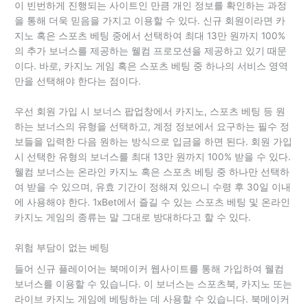
이 빈번하게 진행되는 사이트인 만큼 개인 정보를 확인하는 과정
을 통해 더욱 믿음을 가지고 이용할 수 있다. 신규 회원이라면 카
지노 혹은 스포츠 베팅 중에서 선택하여 최대 13만 원까지 100%
의 추가 보너스를 제공하는 웰컴 프로모션을 제공하고 있기 때문
이다. 바로, 카지노 게임 혹은 스포츠 베팅 중 하나의 서비스 영역
만을 선택해야 한다는 점이다.
우선 회원 가입 시 보너스 팝업창에서 카지노, 스포츠 베팅 등 원
하는 보너스의 유형을 선택하고, 계정 정보에서 요구하는 필수 정
보들을 입력한 다음 원하는 방식으로 입금을 하면 된다. 회원 가입
시 선택한 유형의 보너스를 최대 13만 원까지 100% 받을 수 있다.
웰컴 보너스는 온라인 카지노 혹은 스포츠 베팅 중 하나만 선택하
여 받을 수 있으며, 유효 기간이 정해져 있으니 수령 후 30일 이내
에 사용해야 한다. 1xBet에서 즐길 수 있는 스포츠 베팅 및 온라인
카지노 게임의 종류는 말 그대로 방대하다고 할 수 있다.
위험 부담이 없는 베팅
들어 신규 플레이어는 북메이커 웹사이트를 통해 가입하여 웰컴
보너스를 이용할 수 있습니다. 이 보너스는 스포츠북, 카지노 또는
라이브 카지노 게임에 베팅하는 데 사용할 수 있습니다. 북메이커