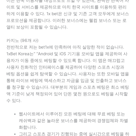
이는 한국 이용자를 대상으로도 느낄 수 있는데, 완벽한 한국어 사
이트 및 서비스를 제공하므로 마치 한국 사이트를 이용하듯 편리
하게 이용할 수 있다. 1x bet은 신규 및 기존 고객 모두에게 보너스
프로모션을 제공합니다. 이러한 보너스에는 웰컴 보너스 또는 로
열티 보상이 포함될 수 있습니다.
카지노 (96개 사)
전반적으로 저는 bet1x에 만족하며 아직 실망한 적이 없습니다.
1xBet Korea는” “Android 및 iOS 기기용 모바일 앱을 제공하여 사
용자가 이동 중에도 베팅할 수 있도록 합니다. 이 앱은 매끄럽고
사용자 친화적인 인터페이스를 제공하여 다양한 스포츠 시장과
베팅 옵션을 쉽게 탐색할 수 있습니다. 사용자는 또한 모바일 앱을
통해 라이브 베팅에 액세스하고 자금을 입금 및 인출하고 보너스
를 청구할 수 있습니다. 대부분의 게임과 스포츠 베팅은 최소 베팅
액 기준이 낮게 책정되어 있어 단돈 몇천 원으로도 베팅을 시작할
수 있다.
웹사이트에서 이루어진 모든 베팅에 대해 무료 베팅 또는
캐쉬백과 같은 놀라운 보너스를 제공하여 경쟁업체와 차별
화합니다.
그리고 스포츠 경기가 진행되는 중에 실시간으로 베팅을 하