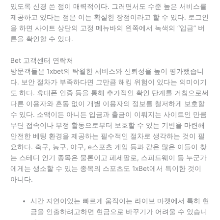
있도록 신경 쓴 점이 매력적이다. 그러면서도 수준 높은 서비스를
제공하고 있다는 점은 이는 확실한 장점이라고 할 수 있다. 로그인
을 하면 사이트 상단의 고정 메뉴바의 왼쪽에서 녹색의 “입금” 버
튼을 확인할 수 있다.
Bet 고객센터 연락처
방문객들은 1xbet의 탁월한 서비스와 신뢰성을 높이 평가했습니
다. 보안 절차가 부족하다면 그만큼 해킹 위험이 있다는 의미이기
도 하다. 휴대폰 인증 등을 통해 추가적인 확인 단계를 거침으로써
다른 이용자와 혼동 없이 개별 이용자의 정보를 철저하게 보호할
수 있다. 소액이든 아니든 입금과 출금이 이뤄지는 사이트인 만큼
무단 접속이나 부정 활동으로부터 보호할 수 있는 기반을 마련해
안전한 베팅 환경을 제공하는 필수적인 절차로 생각하는 것이 필
요하다. 축구, 농구, 야구, e스포츠 게임 등과 같은 많은 이들이 찾
는 스테디 인기 종목은 물론이고 페세팔로, 스피드웨이 등 누군가
에게는 생소할 수 있는 종목의 스포츠도 1xBet에서 특이한 것이
아니다.
시간 지연이있는 빠르게 움직이는 라이브 마켓에서 특히 현
금을 인출하려고하면 현금으로 바꾸기가 어려울 수 있습니