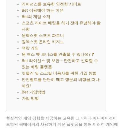
라이선스를 보유한 안전한 사이트
Bet 이용해야 하는 이유
Bet의 게임 소개
스포츠 라이브 베팅을 하기 전에 유념해야 할
사항
원엑스벳 스포츠 파트너
원엑스벳 온라인 카지노
잭팟 게임
원 엑스 벳 보너스를 인출할 수 있나요? ❓
Bet 라이선스 및 보안 – 안전하고 신뢰할 수
있는 베팅 플랫폼
넷텔러 및 스크릴 이용자를 위한 가입 방법
안전벨트를 단단히 매고 행운의 비행을 떠나
세요!
Bet 가입방법
가입 방법
현실적인 게임 경험을 제공하는 고유한 그래픽과 애니메이션이
포함된 북메이커의 사용하기 쉬운 플랫폼을 통해 이러한 게임에