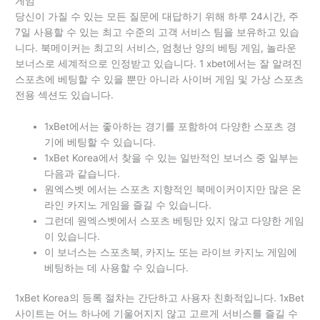
게임
당신이 가질 수 있는 모든 질문에 대답하기 위해 하루 24시간, 주
7일 사용할 수 있는 최고 수준의 고객 서비스 팀을 보유하고 있습
니다. 북메이커는 최고의 서비스, 엄청난 양의 베팅 게임, 놀라운
보너스로 세계적으로 인정받고 있습니다. 1 xbet에서는 잘 알려진
스포츠에 베팅할 수 있을 뿐만 아니라 사이버 게임 및 가상 스포츠
전용 섹션도 있습니다.
1xBet에서는 좋아하는 경기를 포함하여 다양한 스포츠 경
기에 베팅할 수 있습니다.
1xBet Korea에서 찾을 수 있는 일반적인 보너스 중 일부는
다음과 같습니다.
원엑스벳 에서는 스포츠 지향적인 북메이커이지만 많은 온
라인 카지노 게임을 즐길 수 있습니다.
그런데 원엑스벳에서 스포츠 베팅만 있지 않고 다양한 게임
이 있습니다.
이 보너스는 스포츠북, 카지노 또는 라이브 카지노 게임에
베팅하는 데 사용할 수 있습니다.
1xBet Korea의 등록 절차는 간단하고 사용자 친화적입니다. 1xBet
사이트는 어느 하나에 기울어지지 않고 고르게 서비스를 즐길 수