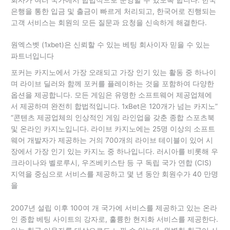
은행을 통한 입금 및 출금이 빠르게 처리되고, 한국어로 진행되는
고객 서비스는 회원의 모든 질문과 요청을 신속하게 해결한다.
원엑스벳 (1xbet)은 신뢰할 수 있는 베팅 회사이자 믿을 수 있는
파트너입니다
포커는 카지노에서 가장 오래되고 가장 인기 있는 활동 중 하나이
며 라이브 딜러와 함께 포커를 플레이하는 것을 포함하여 다양한
옵션을 제공합니다. 모든 게임은 유명한 소프트웨어 제공업체에
서 제공하며 완전히 합법적입니다. 1xBet은 120개가 넘는 카지노”
“콘텐츠 제공업체의 인상적인 게임 라인업을 갖춘 종합 스포츠북
및 온라인 카지노입니다. 라이브 카지노에는 25명 이상의 소프트
웨어 개발자가 제공하는 거의 700개의 라이브 테이블이 있어 시
장에서 가장 인기 있는 카지노 중 하나입니다. 러시아를 비롯해 우
크라이나와 벨로루시, 우즈베키스탄 등 구 독립 국가 연합 (CIS)
지역을 중심으로 서비스를 제공하고 몇 년 동안 회원수가 40 만명
을
2007년 설립 이후 100여 개 국가에 서비스를 제공하고 있는 온라
인 종합 베팅 사이트의 강자로, 훌륭한 현지화 서비스를 제공한다.