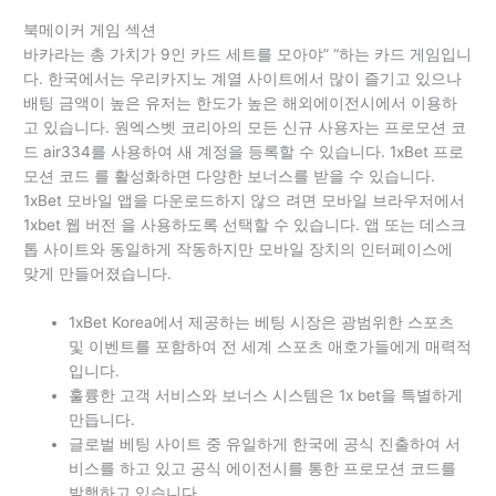
북메이커 게임 섹션
바카라는 총 가치가 9인 카드 세트를 모아야” “하는 카드 게임입니
다. 한국에서는 우리카지노 계열 사이트에서 많이 즐기고 있으나
배팅 금액이 높은 유저는 한도가 높은 해외에이전시에서 이용하
고 있습니다. 원엑스벳 코리아의 모든 신규 사용자는 프로모션 코
드 air334를 사용하여 새 계정을 등록할 수 있습니다. 1xBet 프로
모션 코드 를 활성화하면 다양한 보너스를 받을 수 있습니다.
1xBet 모바일 앱을 다운로드하지 않으 려면 모바일 브라우저에서
1xbet 웹 버전 을 사용하도록 선택할 수 있습니다. 앱 또는 데스크
톱 사이트와 동일하게 작동하지만 모바일 장치의 인터페이스에
맞게 만들어졌습니다.
1xBet Korea에서 제공하는 베팅 시장은 광범위한 스포츠
및 이벤트를 포함하여 전 세계 스포츠 애호가들에게 매력적
입니다.
훌륭한 고객 서비스와 보너스 시스템은 1x bet을 특별하게
만듭니다.
글로벌 베팅 사이트 중 유일하게 한국에 공식 진출하여 서
비스를 하고 있고 공식 에이전시를 통한 프로모션 코드를
발행하고 있습니다.