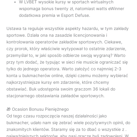
W LVBET wysokie kursy w sportach wirtualnych
wspomaga bonus twenty zł, natomiast watts eWinner
dodatkowa premia w Esport Defuse.
Ustawa ta reguluje wszystkie aspekty hazardu, w tym zakłady
sportowe. Działa ona na zasadzie licencjonowania i
kontrolowania operatorów zakładów sportowych. Ciekawe,
czy prorok, który właściwie wytypował to ostatnie zdarzenie,
przemyślał to, w jaki sposób odbierze swoją wygraną? Warto
przy tym dodać, że typując w sieci nie musicie ograniczać się
tylko do jednego operatora. Warto założyć co najmniej 2-3
konta u bukmacherów online, dzięki czemu możemy wybierać
najkorzystniejsze kursy em zdarzenie, które chcemy
obstawiać. Buk udostępnia swoim graczom 36 lokali do
stacjonarnego obstawiania zakładów sportowych.
🎁 Ocasion Bonusu Pieniężnego
Od tego czasu rozpoczęcia naszej działalności jako
bukmacher, udało nam się zebrać wiele pozytywnych opinii, do
znakomitych klientów. Staramy się za to dbać o wszystkie z .
najważniejszych sektorów, aby nasi gracze byli zadowoleni. W