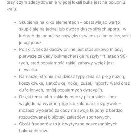
przy czym zdecydowanie więcej lokali buka jest na południu
kraju.
Skupienie na kilku elementach – obstawiając warto
skupić się na jednej lub dwóch dyscyplinach sportu, w
których dysponujesz największą wiedzą albo najczęściej
je oglądasz.
Polski rynek zakładów online jest stosunkowo młody,
pierwsze zakłady bukmacherskie ruszyły” “t latach 90-
tych, stąd popularność takiej zabawy wciąż jest
niewielka.
Na naszej stronie znajdziesz typy dnia na piłkę nożną,
koszykówkę, siatkówkę, hokej, żużel,” “sporty walki oraz
du?o innych, mniej popularnych dyscyplin.
Dzięki temu mhh zakłady meczy piłkarskich – bez
względu na wybraną ligę lub kalendarz rozgrywek –
możesz wybierać zakłady na swoje kupony z bardzo
rozbudowanej biblioteki zakładów sportowych.
Obrót freebetów to już wytyczne poszczególnych
bukmacherów.