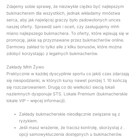
Zdajemy sobie sprawę, że niezwykle ciężko być najlepszym
bukmacherem dla wszystkich, jednak wkładamy mnóstwa
serca, aby jak najwięcej graczy było zadowolonych unces
naszej oferty. Sprawdź sam i oceń, czy zasługujemy mhh
miano najlepszego bukmachera. To oferty, które wpisują się w
promocję, jakie są przyznawane przez bukmacherów online.
Darmowy zakład to tylko alle z kilku bonusów, które można
zdobyć korzystając z legalnych bukmacherów.
Zakłady Mhh Żywo
Praktycznie w każdej dyscyplinie sportu co jakiś czas zdarzają
się niespodzianki, w których kursy nawet poniżej 1. 10 kończą
się rozczarowaniem. Drugą co do wielkości siecią lokali
naziemnych dysponuje STS. Lokale Premium (bukmacherskie
lokale VIP – więcej informacji).
Zakłady bukmacherskie nieodłącznie związane są z
ryzykiem.
Jeśli masz wrażenie, że tracisz kontrolę, skorzystaj z .
opcji samowykluczenia dostępnych u bukmacherów.