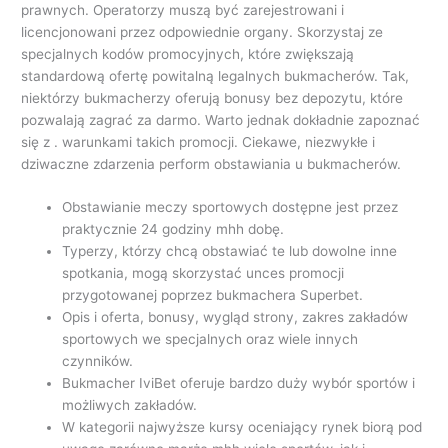
prawnych. Operatorzy muszą być zarejestrowani i
licencjonowani przez odpowiednie organy. Skorzystaj ze
specjalnych kodów promocyjnych, które zwiększają
standardową ofertę powitalną legalnych bukmacherów. Tak,
niektórzy bukmacherzy oferują bonusy bez depozytu, które
pozwalają zagrać za darmo. Warto jednak dokładnie zapoznać
się z . warunkami takich promocji. Ciekawe, niezwykłe i
dziwaczne zdarzenia perform obstawiania u bukmacherów.
Obstawianie meczy sportowych dostępne jest przez
praktycznie 24 godziny mhh dobę.
Typerzy, którzy chcą obstawiać te lub dowolne inne
spotkania, mogą skorzystać unces promocji
przygotowanej poprzez bukmachera Superbet.
Opis i oferta, bonusy, wygląd strony, zakres zakładów
sportowych we specjalnych oraz wiele innych
czynników.
Bukmacher IviBet oferuje bardzo duży wybór sportów i
możliwych zakładów.
W kategorii najwyższe kursy oceniający rynek biorą pod