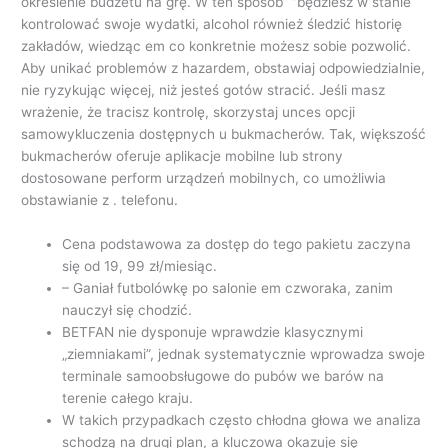
określenie budżetu na grę. W ten sposób” “będziesz w stanie
kontrolować swoje wydatki, alcohol również śledzić historię
zakładów, wiedząc em co konkretnie możesz sobie pozwolić.
Aby unikać problemów z hazardem, obstawiaj odpowiedzialnie,
nie ryzykując więcej, niż jesteś gotów stracić. Jeśli masz
wrażenie, że tracisz kontrolę, skorzystaj unces opcji
samowykluczenia dostępnych u bukmacherów. Tak, większość
bukmacherów oferuje aplikacje mobilne lub strony
dostosowane perform urządzeń mobilnych, co umożliwia
obstawianie z . telefonu.
Cena podstawowa za dostęp do tego pakietu zaczyna
się od 19, 99 zł/miesiąc.
– Ganiał futbolówkę po salonie em czworaka, zanim
nauczył się chodzić.
BETFAN nie dysponuje wprawdzie klasycznymi
„ziemniakami”, jednak systematycznie wprowadza swoje
terminale samoobsługowe do pubów we barów na
terenie całego kraju.
W takich przypadkach często chłodna głowa we analiza
schodzą na drugi plan, a kluczowa okazuje się