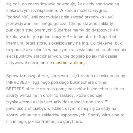
się coś, co zdecydowanie powoduje, że giełdy sportowe są
ciekawszym rozwiązaniem. W końcu możesz wygrać
“podwójnie”, jeśli zdecydujesz się zagrać przeciwko (lay)
przewidywaniom innego gracza. Chcąc stawiać zakłady t
punktach stacjonarnych Superbet mamy do dyspozycji 44
lokale, watts tym jeden klasy VIP – to be able to Superbet
Premium Retail store, zlokalizowany na Ing. Co ciekawe, buk
rozpoczął działalność w naszym kraju właśnie od uruchomienia
sieci punktów stacjonarnych, the dopiero po jakimś czasie
aktywował ofertę online
mostbet aplikacja
.
Sprawdź naszą ofertę, zarejestruj się i zostań członkiem grupy
IMPROVES – legalnego polskiego bukmachera online.
BETTERS oferuje szeroką gamę zakładów bukmacherskich na
sporty wirtualne In order to zakłady, które cechuje
błyskawiczna akcja i actually dostępność non stop. Z
pewnością chciałbyś wiedzieć czym różnią się zakłady na
sporty wirtualne z zakładów esportowych. Sporty wirtualne to
nic innego, jak konfrontacja algorytmów.