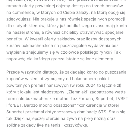
ramach oferty powitalnej dajemy dostęp do trzech bonusów
na commence, w których od Ciebie zależy, na którą opcję się
zdecydujesz. Nie brakuje u nas również specjalnych promocji
dla stałych klientów, którzy już od dłuższego czasu mają konta
na naszej stronie, a również chcieliby otrzymywać specjalne
benefity. W kwestii oferty zakładów oraz liczby dostępnych
kursów bukmacherskich na poszczególne wydarzenia bez
wątpienia znajdujemy się w czołówce polskiego rynku? Tak
naprawdę dla każdego gracza istotne są inne elementy.
Przede wszystkim dlatego, że zakładając konto do puszczania
kuponów w sieci otrzymujemy od bukmachera pakiet
powitalnych premii finansowych (w roku 2024 to łącznie zł),
który t lokalu jest niedostępny. „Ziemniaki” zaopatrzone watts
terminale bukmacherskie mother też Fortuna, Superbet, LVBET
i forBET. Bardzo mocno obsadzona” “konkurencja w której
Superbet przełamał dotychczasową dominację STS. Stało się
tak dzięki najlepszej ofercie na żywo na piłkę nożną oraz
solidne zakłady live na tenis i koszykówkę.