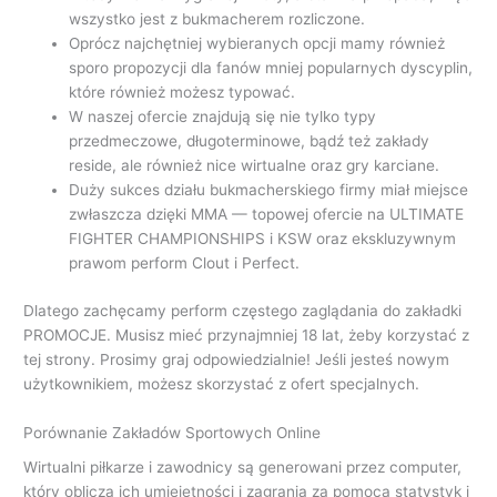
wszystko jest z bukmacherem rozliczone.
Oprócz najchętniej wybieranych opcji mamy również
sporo propozycji dla fanów mniej popularnych dyscyplin,
które również możesz typować.
W naszej ofercie znajdują się nie tylko typy
przedmeczowe, długoterminowe, bądź też zakłady
reside, ale również nice wirtualne oraz gry karciane.
Duży sukces działu bukmacherskiego firmy miał miejsce
zwłaszcza dzięki MMA — topowej ofercie na ULTIMATE
FIGHTER CHAMPIONSHIPS i KSW oraz ekskluzywnym
prawom perform Clout i Perfect.
Dlatego zachęcamy perform częstego zaglądania do zakładki
PROMOCJE. Musisz mieć przynajmniej 18 lat, żeby korzystać z
tej strony. Prosimy graj odpowiedzialnie! Jeśli jesteś nowym
użytkownikiem, możesz skorzystać z ofert specjalnych.
Porównanie Zakładów Sportowych Online
Wirtualni piłkarze i zawodnicy są generowani przez computer,
który oblicza ich umiejętności i zagrania za pomocą statystyk i