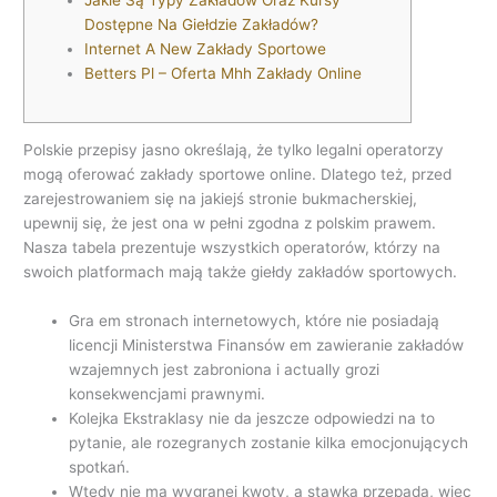
Dostępne Na Giełdzie Zakładów?
Internet A New Zakłady Sportowe
Betters Pl – Oferta Mhh Zakłady Online
Polskie przepisy jasno określają, że tylko legalni operatorzy
mogą oferować zakłady sportowe online. Dlatego też, przed
zarejestrowaniem się na jakiejś stronie bukmacherskiej,
upewnij się, że jest ona w pełni zgodna z polskim prawem.
Nasza tabela prezentuje wszystkich operatorów, którzy na
swoich platformach mają także giełdy zakładów sportowych.
Gra em stronach internetowych, które nie posiadają
licencji Ministerstwa Finansów em zawieranie zakładów
wzajemnych jest zabroniona i actually grozi
konsekwencjami prawnymi.
Kolejka Ekstraklasy nie da jeszcze odpowiedzi na to
pytanie, ale rozegranych zostanie kilka emocjonujących
spotkań.
Wtedy nie ma wygranej kwoty, a stawka przepada, więc